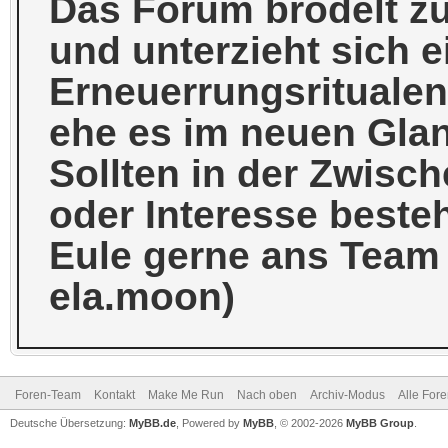
Das Forum brodelt zu
und unterzieht sich e
Erneuerrungsrituale
ehe es im neuen Glanz
Sollten in der Zwis
oder Interesse beste
Eule gerne ans Team (
ela.moon)
Foren-Team
Kontakt
Make Me Run
Nach oben
Archiv-Modus
Alle For
Deutsche Übersetzung:
MyBB.de
, Powered by
MyBB
, © 2002-2026
MyBB Group
.