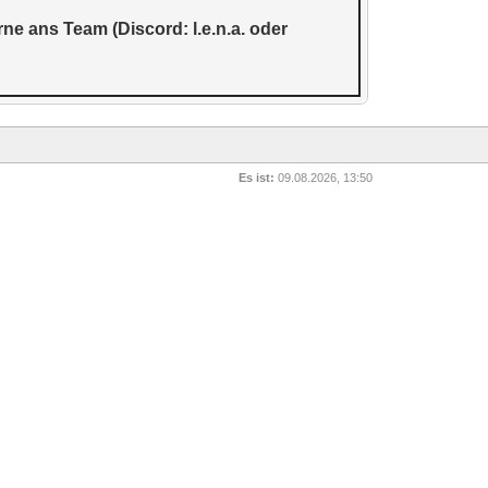
e ans Team (Discord: l.e.n.a. oder
Es ist:
09.08.2026, 13:50