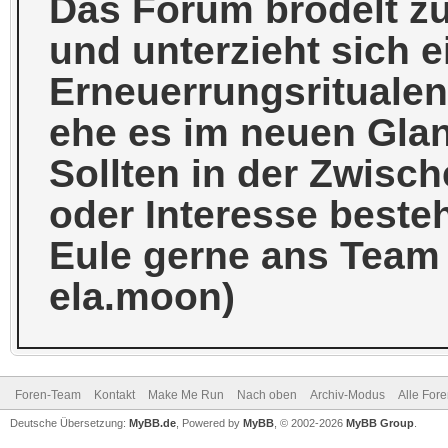
Das Forum brodelt zu
und unterzieht sich e
Erneuerrungsrituale
ehe es im neuen Glanz
Sollten in der Zwis
oder Interesse beste
Eule gerne ans Team (
ela.moon)
Foren-Team
Kontakt
Make Me Run
Nach oben
Archiv-Modus
Alle For
Deutsche Übersetzung:
MyBB.de
, Powered by
MyBB
, © 2002-2026
MyBB Group
.